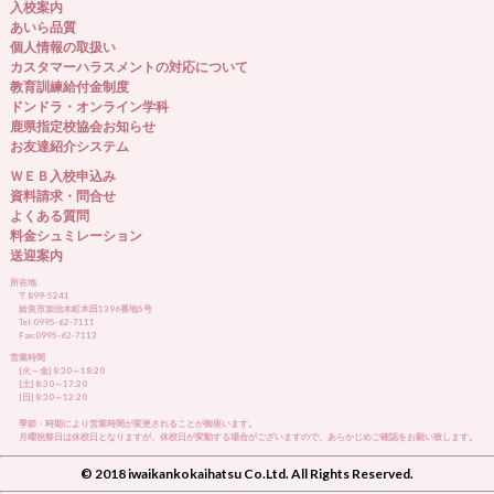
入校案内
あいら品質
個人情報の取扱い
カスタマーハラスメントの対応について
教育訓練給付金制度
ドンドラ・オンライン学科
鹿県指定校協会お知らせ
お友達紹介システム
ＷＥＢ入校申込み
資料請求・問合せ
よくある質問
料金シュミレーション
送迎案内
所在地
〒899-5241
姶良市加治木町木田1396番地5号
Tel:0995-62-7111
Fax:0995-62-7113
営業時間
[火～金] 8:30～18:20
[土] 8:30～17:20
[日] 8:30～12:20
季節・時期により営業時間が変更されることが御座います。
月曜祝祭日は休校日となりますが、休校日が変動する場合がございますので、あらかじめご確認をお願い致します。
© 2018 iwaikankokaihatsu Co.Ltd. All Rights Reserved.