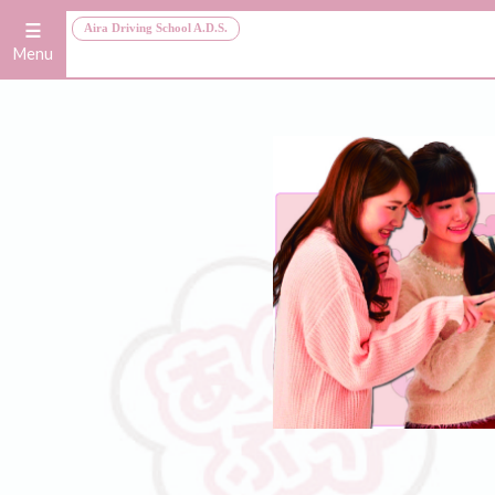
≡
Aira Driving School A.D.S.
Menu