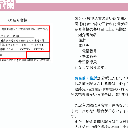
者欄
図①入校申込書の赤い線で囲わ
②紹介者欄
図②は赤い線で囲われた欄が紹
紹介者欄の各項目は上から順に
紹介者氏名
住所
連絡先
・電話番号
・携帯番号
希望指導員
となっております。
お名前・住所
は必ず記入してく
お名前を記入される際は、必ず
連絡先
（固定電話・携帯電話のいずれ
望の指導員がいる場合は、希望指
ご記入の際にお名前・住所などに
手元に届かない場合がございます
す。
また、紹介者欄の記入はご入校
入校後にご紹介者様のお申し出が