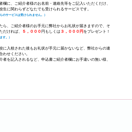
者欄に、ご紹介者様のお名前・連絡先等をご記入いただくだけ、
校生に関わらずどなたでも受けられるサービスです。
らのサービスは受けられません。）
たら、ご紹介者様のお手元に弊社からお礼状が届きますので、そ
ただければ、
５，０００
円もしくは
３，０００円
をプレゼント！
ます。）
校に入校された後もお礼状が手元に届かないなど、弊社からの連
合わせください。
介者を記入されるなど、申込書ご紹介者欄にお手違いの無い様、